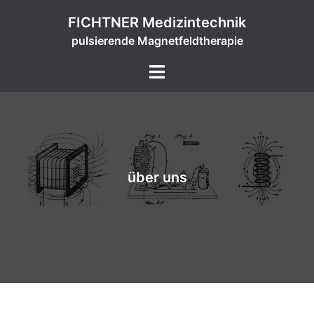
Zum
FICHTNER Medizintechnik
Inhalt
pulsierende Magnetfeldtherapie
springen
Menü
umschalten
über uns